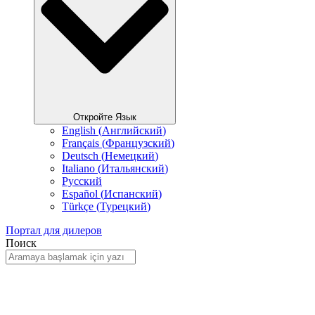
Откройте Язык
English
(
Английский
)
Français
(
Французский
)
Deutsch
(
Немецкий
)
Italiano
(
Итальянский
)
Русский
Español
(
Испанский
)
Türkçe
(
Турецкий
)
Портал для дилеров
Поиск