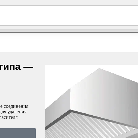
Свяжитесь с
Запрос на обслуживание
Нажмите
О 
типа —
е соединения
для удаления
гасителя