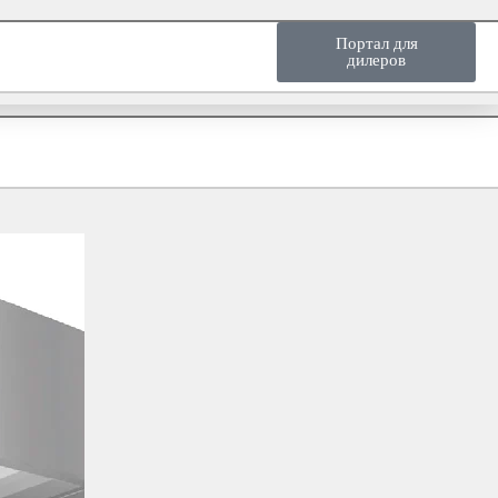
Портал для
нас
Язык
дилеров