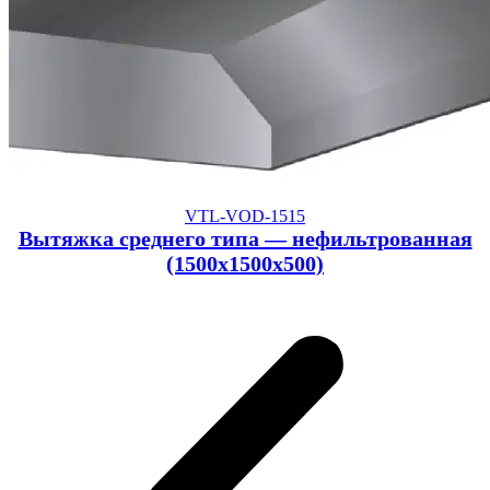
VTL-VOD-1515
Вытяжка среднего типа — нефильтрованная
(1500x1500x500)