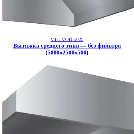
VTL-VOD-5025
Вытяжка среднего типа — без фильтра
(5000x2500x500)