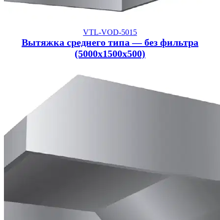
VTL-VOD-5015
Вытяжка среднего типа — без фильтра
(5000x1500x500)