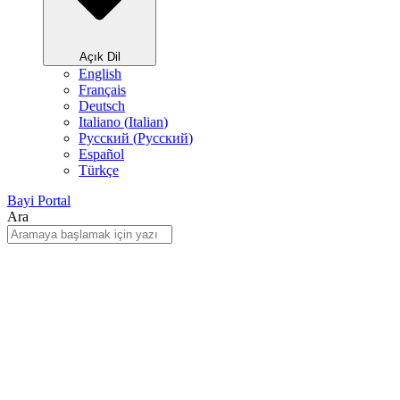
Açık Dil
English
Français
Deutsch
Italiano
(
Italian
)
Русский
(
Pусский
)
Español
Türkçe
Bayi Portal
Ara