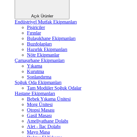
Açık Ürünler
Endüstriyel Mutfak Ekipmanları
Pişiriciler
Fırınlar
Bulaşıkhane Ekipmanları
Buzdolapları
Hazırlık Ekipmanları
Nötr Ekipmanlar
Çamaşırhane Ekipmanları
Yıkama
Kurutma
Sonlandırma
Soğuk Oda Ekipmanları
Tam Modüler Soğuk Odalar
Hastane Ekipmanları
Bebek Yıkama Ünitesi
Morg Ünitesi
Otopsi Masası
Gasil Masası
Ameliyathane Dolabı
Alet - İlaç Dolabı
Mayo Masa