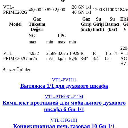
W
VTL-
20 GN 1/1
46,600
2x850
2,000
1200X1100X1845/
PRIME202G
40 GN 1/1
Gaz
Gaz
Su
Su
Ele
Model
Tüketim
Girişi
Girişi
Basıncı
Gi
Değeri
(inch)
(inch)
(bar)
V
NG
LPG
max
min
max
min
220
VTL-
4.932
2.589
3.675
1.929
R
R
1,5 - 4
V 1
PRIME202G
m³/h
m³/h
kg/h
kg/h
3/4"
3/4"
bar
AC 
HZ
Benzer Ürünler
VTL-PVH11
Вытяжка 1/1 для духового шкафа
VTL-PTK061-211M
Комплект противней для мобильного духового
шкафа 6 Gn 1/1
VTL-KFG101
Конвекционная печь газовая 10 Gn 1/1