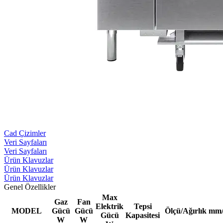
Cad Çizimler
Veri Sayfaları
Veri Sayfaları
Ürün Klavuzlar
Ürün Klavuzlar
Ürün Klavuzlar
Genel Özellikler
Max
Gaz
Fan
Elektrik
Tepsi
MODEL
Gücü
Gücü
Ölçü/Ağırlık mm
Gücü
Kapasitesi
W
W