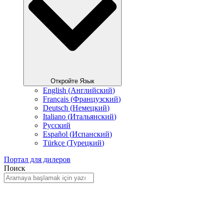
Откройте Язык
English
(
Английский
)
Français
(
Французский
)
Deutsch
(
Немецкий
)
Italiano
(
Итальянский
)
Русский
Español
(
Испанский
)
Türkçe
(
Турецкий
)
Портал для дилеров
Поиск