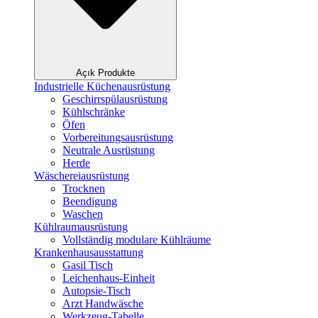
Açık Produkte
Industrielle Küchenausrüstung
Geschirrspülausrüstung
Kühlschränke
Öfen
Vorbereitungsausrüstung
Neutrale Ausrüstung
Herde
Wäschereiausrüstung
Trocknen
Beendigung
Waschen
Kühlraumausrüstung
Vollständig modulare Kühlräume
Krankenhausausstattung
Gasil Tisch
Leichenhaus-Einheit
Autopsie-Tisch
Arzt Handwäsche
Werkzeug-Tabelle