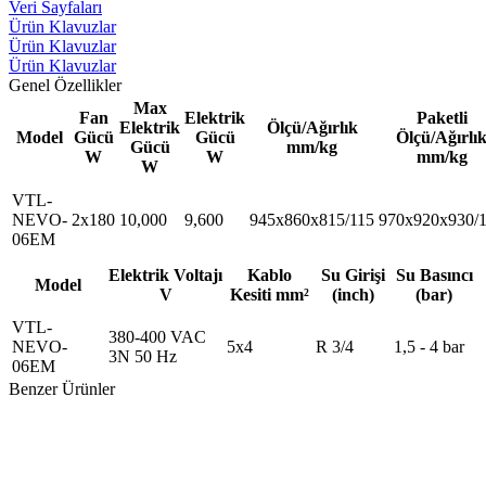
Veri Sayfaları
Ürün Klavuzlar
Ürün Klavuzlar
Ürün Klavuzlar
Genel Özellikler
Max
Fan
Elektrik
Paketli
Elektrik
Ölçü/Ağırlık
Model
Gücü
Gücü
Ölçü/Ağırlı
Gücü
mm/kg
W
W
mm/kg
W
VTL-
NEVO-
2x180
10,000
9,600
945x860x815/115
970x920x930/
06EM
Elektrik Voltajı
Kablo
Su Girişi
Su Basıncı
Model
V
Kesiti mm²
(inch)
(bar)
VTL-
380-400 VAC
NEVO-
5x4
R 3/4
1,5 - 4 bar
3N 50 Hz
06EM
Benzer Ürünler