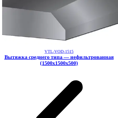
VTL-VOD-1515
Вытяжка среднего типа — нефильтрованная
(1500x1500x500)