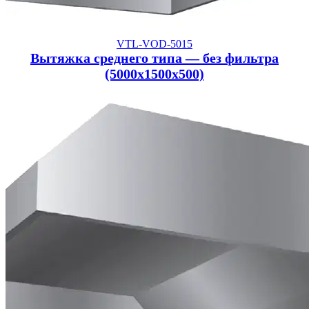
VTL-VOD-5015
Вытяжка среднего типа — без фильтра
(5000x1500x500)