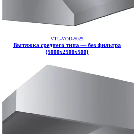
VTL-VOD-5025
Вытяжка среднего типа — без фильтра
(5000x2500x500)