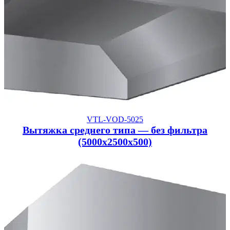
VTL-VOD-5025
Вытяжка среднего типа — без фильтра
(5000x2500x500)