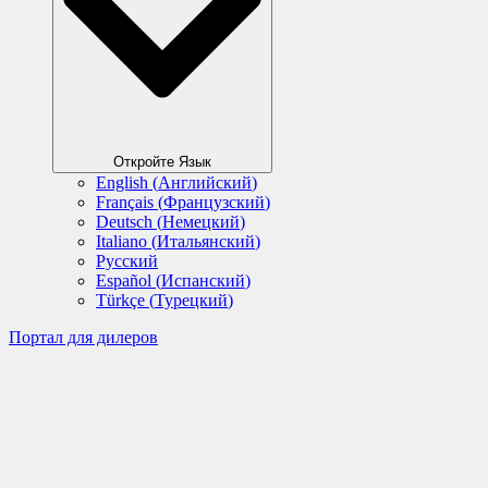
Откройте Язык
English
(
Английский
)
Français
(
Французский
)
Deutsch
(
Немецкий
)
Italiano
(
Итальянский
)
Русский
Español
(
Испанский
)
Türkçe
(
Турецкий
)
Портал для дилеров