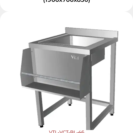
VTL-VCT-BL-46