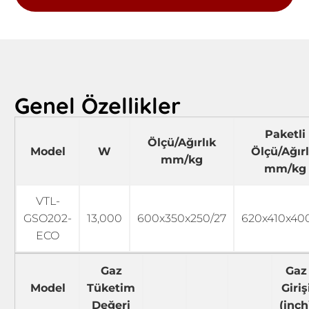
Genel Özellikler
Paketli
Ölçü/Ağırlık
Model
W
Ölçü/Ağırl
mm/kg
mm/kg
VTL-
GSO202-
13,000
600x350x250/27
620x410x40
ECO
Gaz
Gaz
Model
Tüketim
Giriş
Değeri
(inch