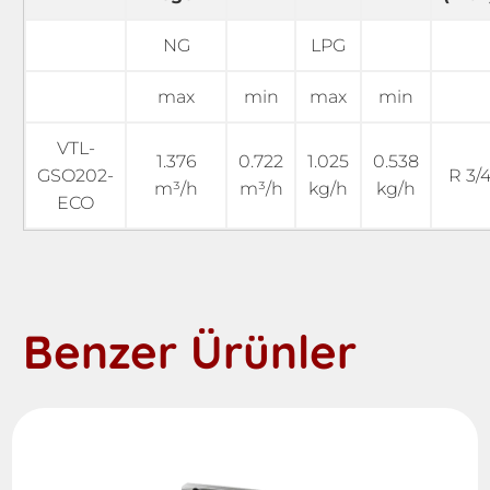
NG
LPG
max
min
max
min
VTL-
1.376
0.722
1.025
0.538
GSO202-
R 3/
m³/h
m³/h
kg/h
kg/h
ECO
Benzer Ürünler