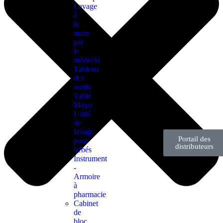
Lavage
à
la
main
par
le
médecin
Tableau
des
outils
Table
Mayo
Unité
de
lavage
Portail des
pour
distributeurs
bébés
Instrument
-
Armoire
à
pharmacie
Cabinet
de
bloc