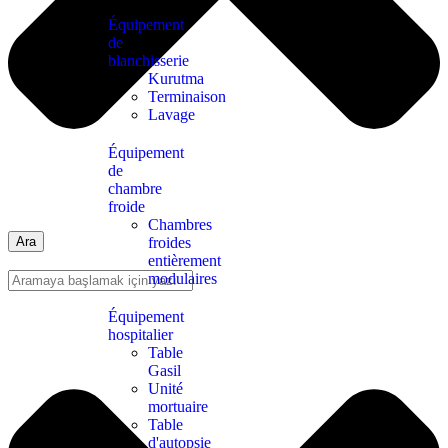
Équipement
de
blanchisserie
Kurutma
Terminaison
Lavage
Équipement
de
chambre
froide
Chambres
froides
Ara
entièrement
modulaires
Équipement
hospitalier
Table
Gasil
Unité
mortuaire
Table
d'autopsie