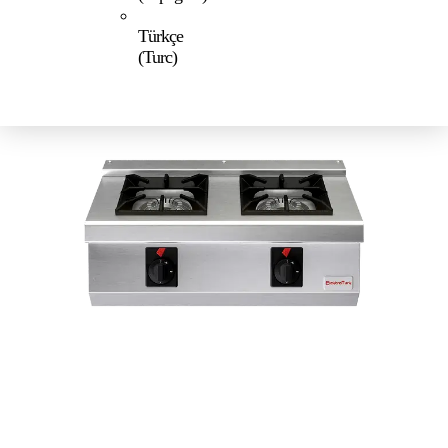
Türkçe
(
Turc
)