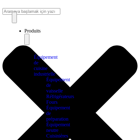
Produits
Équipement
de
cuisine
industrielle
Équipement
de
vaisselle
Réfrigérateurs
Fours
Équipement
de
préparation
Équipement
neutre
Cuisinières