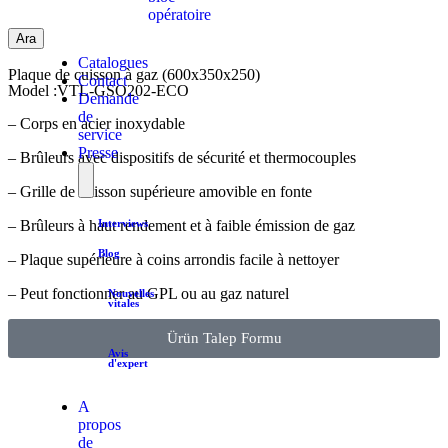
opératoire
Ara
Catalogues
Plaque de cuisson à gaz (600x350x250)
Contact
Model :VTL-GSO202-ECO
Demande
de
– Corps en acier inoxydable
service
Presse
– Brûleurs avec dispositifs de sécurité et thermocouples
– Grille de cuisson supérieure amovible en fonte
– Brûleurs à haut rendement et à faible émission de gaz
Interviews
Blog
– Plaque supérieure à coins arrondis facile à nettoyer
– Peut fonctionner au GPL ou au gaz naturel
Nouvelles
vitales
Ürün Talep Formu
Avis
d'expert
A
propos
de