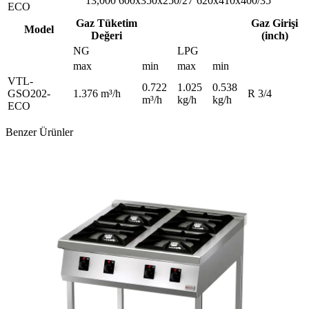
13,000
600x350x250/27
620x410x400/35
ECO
Gaz Tüketim
Gaz Girişi
Model
Değeri
(inch)
NG
LPG
max
min
max
min
VTL-
0.722
1.025
0.538
GSO202-
1.376 m³/h
R 3/4
m³/h
kg/h
kg/h
ECO
Benzer Ürünler