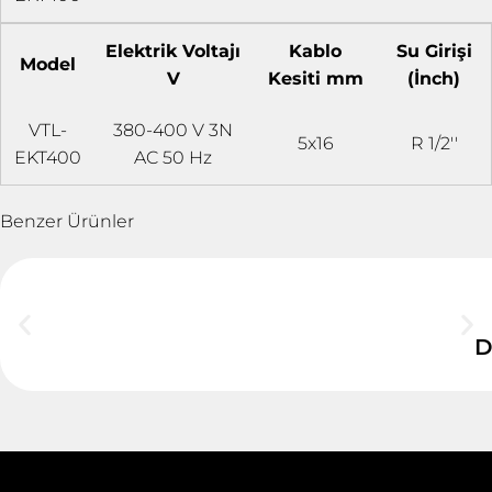
Elektrik Voltajı
Kablo
Su Girişi
Model
V
Kesiti mm
(İnch)
VTL-
380-400 V 3N
5x16
R 1/2''
EKT400
AC 50 Hz
Benzer Ürünler
D