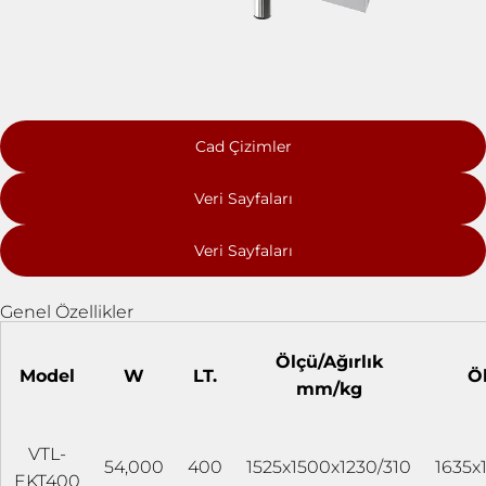
Cad Çizimler
Veri Sayfaları
Veri Sayfaları
Genel Özellikler
Ölçü/Ağırlık
Model
W
LT.
Öl
mm/kg
VTL-
54,000
400
1525x1500x1230/310
1635x
EKT400