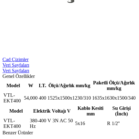
Cad Çizimler
Veri Sayfaları
Veri Sayfaları
Genel Özellikler
Paketli Ölçü/Ağırlık
Model
W
LT.
Ölçü/Ağırlık mm/kg
mm/kg
VTL-
54,000
400
1525x1500x1230/310
1635x1630x1500/340
EKT400
Kablo Kesiti
Su Girişi
Model
Elektrik Voltajı V
mm
(İnch)
VTL-
380-400 V 3N AC 50
5x16
R 1/2''
EKT400
Hz
Benzer Ürünler