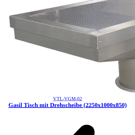
VTL-VGM-02
Gasil Tisch mit Drehscheibe (2250x1000x850)