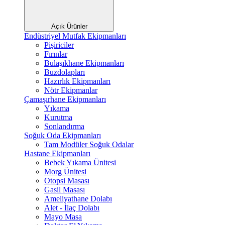
Açık Ürünler
Endüstriyel Mutfak Ekipmanları
Pişiriciler
Fırınlar
Bulaşıkhane Ekipmanları
Buzdolapları
Hazırlık Ekipmanları
Nötr Ekipmanlar
Çamaşırhane Ekipmanları
Yıkama
Kurutma
Sonlandırma
Soğuk Oda Ekipmanları
Tam Modüler Soğuk Odalar
Hastane Ekipmanları
Bebek Yıkama Ünitesi
Morg Ünitesi
Otopsi Masası
Gasil Masası
Ameliyathane Dolabı
Alet - İlaç Dolabı
Mayo Masa