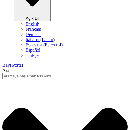
Açık Dil
English
Français
Deutsch
Italiano
(
Italian
)
Русский
(
Pусский
)
Español
Türkçe
Bayi Portal
Ara