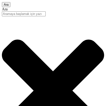
Ara
Ara