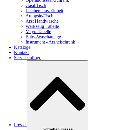
Operationssaal-Schrank
Gasil Tisch
Leichenhaus-Einheit
Autopsie-Tisch
Arzt Handwäsche
Werkzeug-Tabelle
Mayo-Tabelle
Baby-Waschanlage
Instrument - Arzneischrank
Kataloge
Kontakt
Serviceanfrage
Presse
Schließen Presse