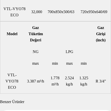
VTL-VYO78
32,000
700x850x500/63
720x950x640/69
ECO
Gaz
Gaz
Model
Tüketim
Girişi
Değeri
(inch)
NG
LPG
max
min
max
min
VTL-
1.778
2.524
1.325
VYO78
3.387 m³/h
R 3/4"
m³/h
kg/h
kg/h
ECO
Benzer Ürünler