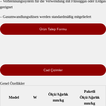
– Verbrennungssystem für die Verwendung mit Flüssiggas oder Erdgas
geeignet
– Gasumwandlungsdüsen werden standardmäßig mitgeliefert
Ürün Talep Formu
Cad Çizimler
Genel Özellikler
Paketli
Ölçü/Ağırlık
Model
W
Ölçü/Ağırlık
mm/kg
mm/kg