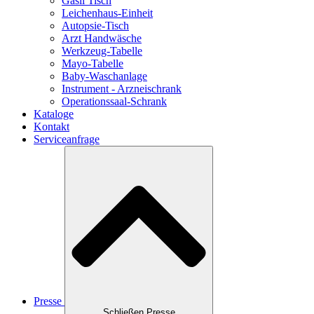
Gasil Tisch
Leichenhaus-Einheit
Autopsie-Tisch
Arzt Handwäsche
Werkzeug-Tabelle
Mayo-Tabelle
Baby-Waschanlage
Instrument - Arzneischrank
Operationssaal-Schrank
Kataloge
Kontakt
Serviceanfrage
Presse
Schließen Presse