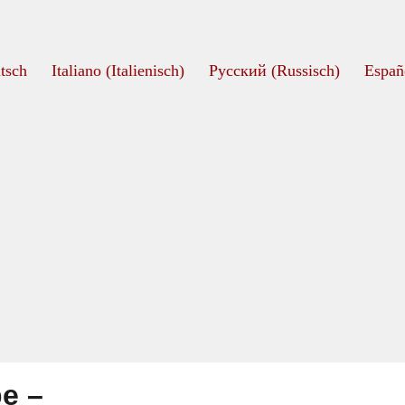
tsch
Italiano
(
Italienisch
)
Русский
(
Russisch
)
Españ
e –