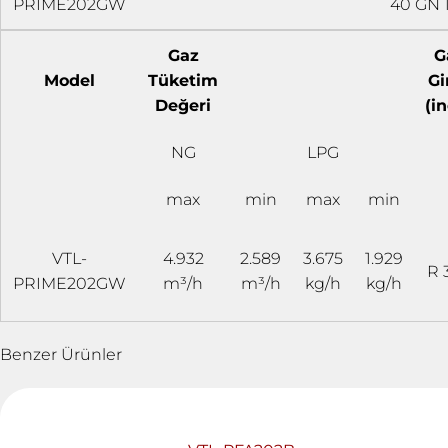
PRIME202GW
40 GN 1
Gaz
G
Model
Tüketim
Gi
Değeri
(i
NG
LPG
max
min
max
min
VTL-
4.932
2.589
3.675
1.929
R 
PRIME202GW
m³/h
m³/h
kg/h
kg/h
Benzer Ürünler