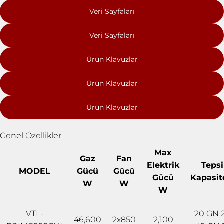
Veri Sayfaları
Veri Sayfaları
Ürün Klavuzlar
Ürün Klavuzlar
Ürün Klavuzlar
Genel Özellikler
Max
Gaz
Fan
Elektrik
Tepsi
MODEL
Gücü
Gücü
Gücü
Kapasit
W
W
W
VTL-
20 GN 2
46,600
2x850
2,100