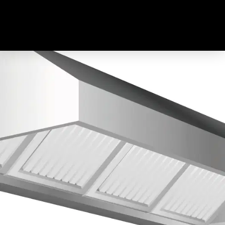
Türkçe
(
Turco
)