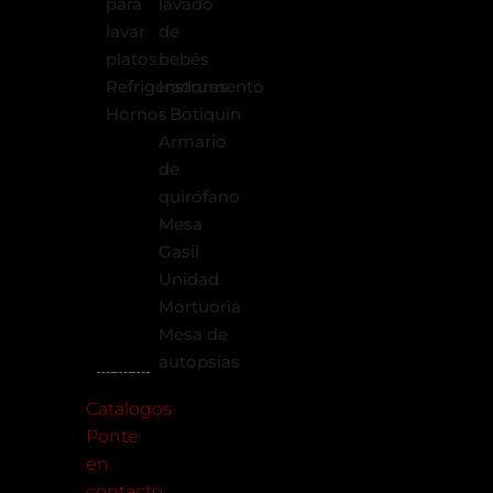
para
lavado
lavar
de
platos
bebés
Refrigeradores
Instrumento
Hornos
- Botiquín
Armario
de
quirófano
Mesa
Gasil
Unidad
Mortuoria
Mesa de
Ara
autopsias
Catálogos
Ponte
en
contacto