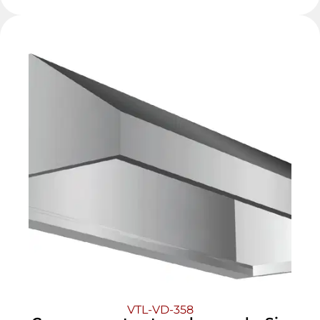
VTL-VD-358