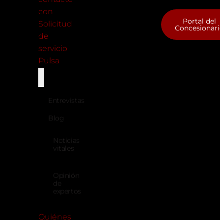
con
Portal del
Solicitud
Concesionar
de
servicio
Pulsa
Entrevistas
Blog
Noticias
vitales
Opinión
de
expertos
Quiénes