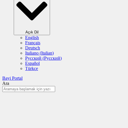
Açık Dil
English
Français
Deutsch
Italiano
(
Italian
)
Русский
(
Pусский
)
Español
Türkçe
Bayi Portal
Ara