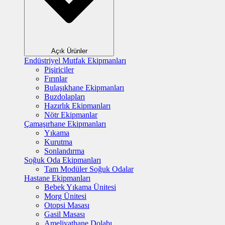
Açık Ürünler
Endüstriyel Mutfak Ekipmanları
Pişiriciler
Fırınlar
Bulaşıkhane Ekipmanları
Buzdolapları
Hazırlık Ekipmanları
Nötr Ekipmanlar
Çamaşırhane Ekipmanları
Yıkama
Kurutma
Sonlandırma
Soğuk Oda Ekipmanları
Tam Modüler Soğuk Odalar
Hastane Ekipmanları
Bebek Yıkama Ünitesi
Morg Ünitesi
Otopsi Masası
Gasil Masası
Ameliyathane Dolabı