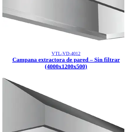
VTL-VD-4012
Campana extractora de pared – Sin filtrar
(4000x1200x500)