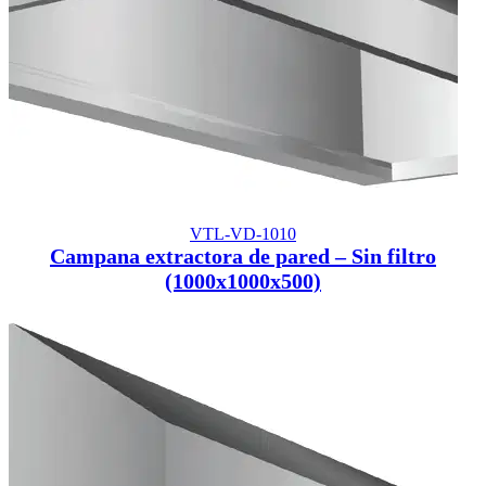
VTL-VD-1010
Campana extractora de pared – Sin filtro
(1000x1000x500)