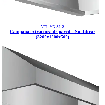
VTL-VD-3212
Campana extractora de pared – Sin filtrar
(3200x1200x500)