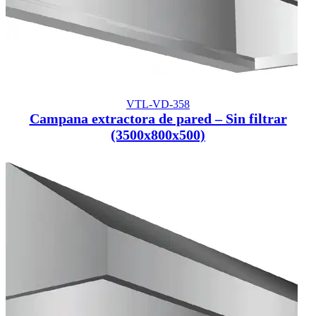
VTL-VD-358
Campana extractora de pared – Sin filtrar
(3500x800x500)