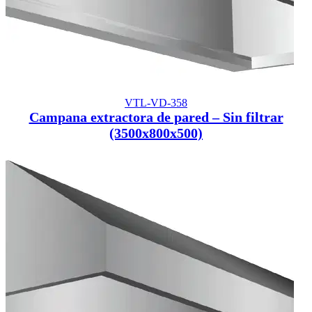
VTL-VD-358
Campana extractora de pared – Sin filtrar
(3500x800x500)