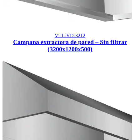
VTL-VD-3212
Campana extractora de pared – Sin filtrar
(3200x1200x500)