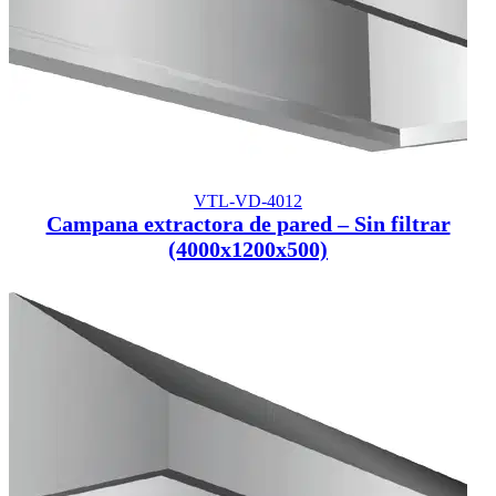
VTL-VD-4012
Campana extractora de pared – Sin filtrar
(4000x1200x500)