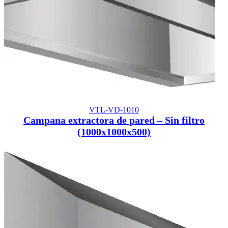
VTL-VD-1010
Campana extractora de pared – Sin filtro
(1000x1000x500)