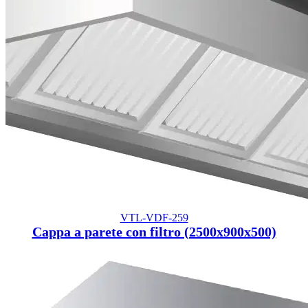
VTL-VDF-259
Cappa a parete con filtro (2500x900x500)