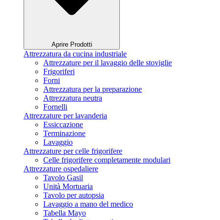
Aprire Prodotti
Attrezzatura da cucina industriale
Attrezzature per il lavaggio delle stoviglie
Frigoriferi
Forni
Attrezzatura per la preparazione
Attrezzatura neutra
Fornelli
Attrezzature per lavanderia
Essiccazione
Terminazione
Lavaggio
Attrezzature per celle frigorifere
Celle frigorifere completamente modulari
Attrezzature ospedaliere
Tavolo Gasil
Unità Mortuaria
Tavolo per autopsia
Lavaggio a mano del medico
Tabella Mayo