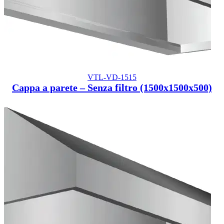
VTL-VD-1515
Cappa a parete – Senza filtro (1500x1500x500)