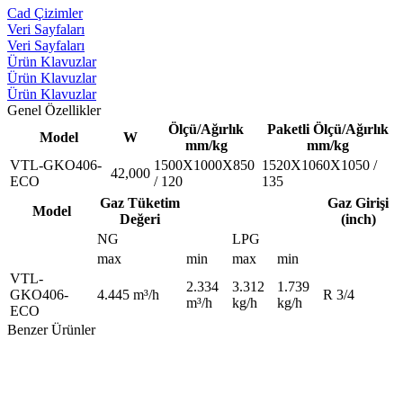
Cad Çizimler
Veri Sayfaları
Veri Sayfaları
Ürün Klavuzlar
Ürün Klavuzlar
Ürün Klavuzlar
Genel Özellikler
Ölçü/Ağırlık
Paketli Ölçü/Ağırlık
Model
W
mm/kg
mm/kg
VTL-GKO406-
1500X1000X850
1520X1060X1050 /
42,000
ECO
/ 120
135
Gaz Tüketim
Gaz Girişi
Model
Değeri
(inch)
NG
LPG
max
min
max
min
VTL-
2.334
3.312
1.739
GKO406-
4.445 m³/h
R 3/4
m³/h
kg/h
kg/h
ECO
Benzer Ürünler