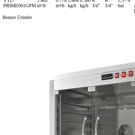
VTL-
1.482
0.778
1.404
0.580
R
R
1,5 - 4
PRIME061GPM
m³/h
m³/h
kg/h
kg/h
3/4"
3/4"
bar
Benzer Ürünler