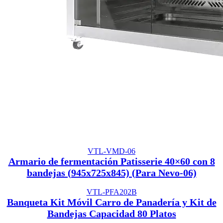
VTL-VMD-06
Armario de fermentación Patisserie 40×60 con 8
bandejas (945x725x845) (Para Nevo-06)
VTL-PFA202B
Banqueta Kit Móvil Carro de Panadería y Kit de
Bandejas Capacidad 80 Platos