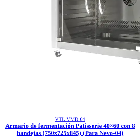
VTL-VMD-04
Armario de fermentación Patisserie 40×60 con 8
bandejas (750x725x845) (Para Nevo-04)