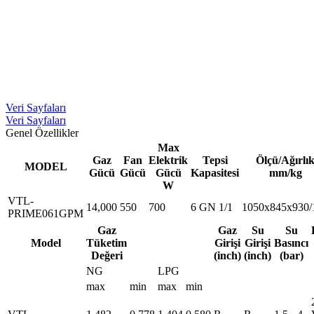
Veri Sayfaları
Veri Sayfaları
Genel Özellikler
Max
Gaz
Fan
Elektrik
Tepsi
Ölçü/Ağırlı
MODEL
Gücü
Gücü
Gücü
Kapasitesi
mm/kg
W
VTL-
14,000
550
700
6 GN 1/1
1050x845x930/
PRIME061GPM
Gaz
Gaz
Su
Su
Model
Tüketim
Girişi
Girişi
Basıncı
Değeri
(inch)
(inch)
(bar)
NG
LPG
max
min
max
min