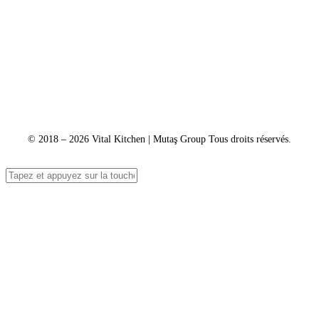
Contact
Suivi des services
+90 312 363 9933
info@vitalmutfak.com
© 2018 – 2026 Vital Kitchen | Mutaş Group Tous droits réservés.