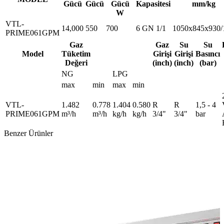
Gücü
Gücü
Gücü
Kapasitesi
mm/kg
W
VTL-
14,000
550
700
6 GN 1/1
1050x845x930/
PRIME061GPM
Gaz
Gaz
Su
Su
Model
Tüketim
Girişi
Girişi
Basıncı
Değeri
(inch)
(inch)
(bar)
NG
LPG
max
min
max
min
VTL-
1.482
0.778
1.404
0.580
R
R
1,5 - 4
PRIME061GPM
m³/h
m³/h
kg/h
kg/h
3/4"
3/4"
bar
Benzer Ürünler