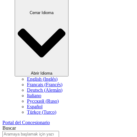
Cerrar Idioma
Abrir Idioma
English
(
Inglés
)
Français
(
Francés
)
Deutsch
(
Alemán
)
Italiano
Русский
(
Ruso
)
Español
Türkçe
(
Turco
)
Portal del Concesionario
Buscar