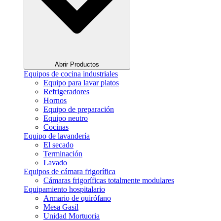
Abrir Productos
Equipos de cocina industriales
Equipo para lavar platos
Refrigeradores
Hornos
Equipo de preparación
Equipo neutro
Cocinas
Equipo de lavandería
El secado
Terminación
Lavado
Equipos de cámara frigorífica
Cámaras frigoríficas totalmente modulares
Equipamiento hospitalario
Armario de quirófano
Mesa Gasil
Unidad Mortuoria