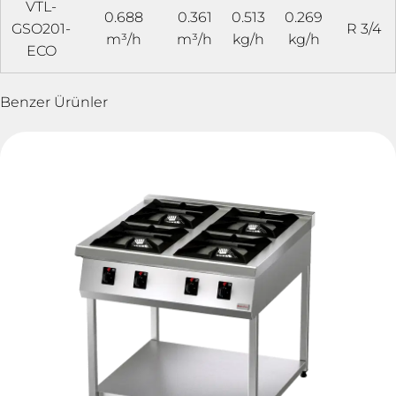
VTL-
0.688
0.361
0.513
0.269
GSO201-
R 3/4
m³/h
m³/h
kg/h
kg/h
ECO
Benzer Ürünler