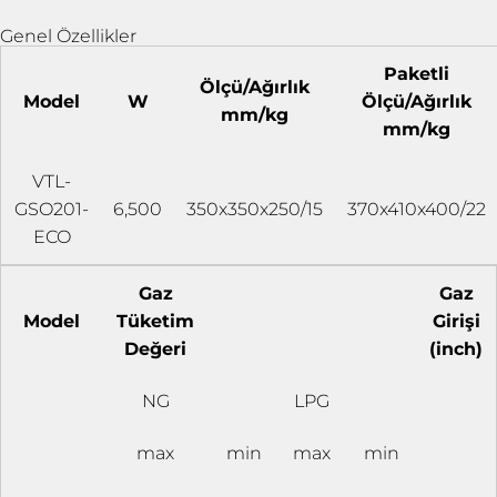
Genel Özellikler
Paketli
Ölçü/Ağırlık
Model
W
Ölçü/Ağırlık
mm/kg
mm/kg
VTL-
GSO201-
6,500
350x350x250/15
370x410x400/22
ECO
Gaz
Gaz
Model
Tüketim
Girişi
Değeri
(inch)
NG
LPG
max
min
max
min