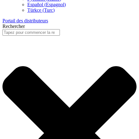
Español
(
Espagnol
)
Türkçe
(
Turc
)
Portail des distributeurs
Rechercher