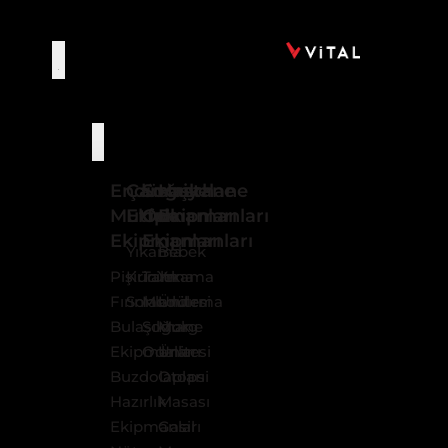
Ürünler
Endüstriyel
Çamaşırhane
Soğuk
Hastane
Mutfak
Ekipmanları
Oda
Ekipmanları
Ekipmanları
Ekipmanları
Yıkama
Bebek
Pişiriciler
Kurutma
Tam
Yıkama
Fırınlar
Sonlandırma
Modüler
Ünitesi
Bulaşıkhane
Soğuk
Morg
Ekipmanları
Odalar
Ünitesi
Buzdolapları
Otopsi
Hazırlık
Masası
Ekipmanları
Gasil