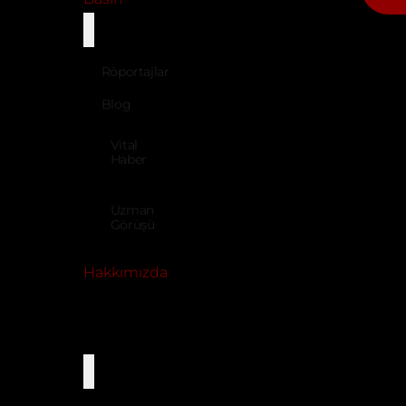
Röportajlar
Blog
Vital
Haber
Uzman
Görüşü
Hakkımızda
Dil