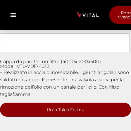
Port
rivend
Cappa da parete con filtro (4000x1200x500)
Model :VTL-VDF-4012
– Realizzato in acciaio inossidabile. I giunti angolari sono
saldati con argon. È presente una valvola a sfera per la
rimozione dell’olio con un canale per l’olio. Con filtro
tagliafiamma
Ürün Talep Formu