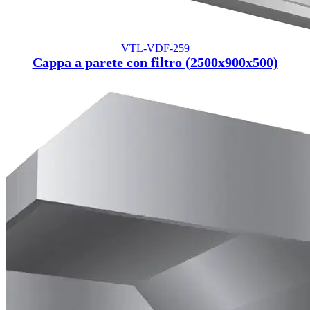
VTL-VDF-259
Cappa a parete con filtro (2500x900x500)