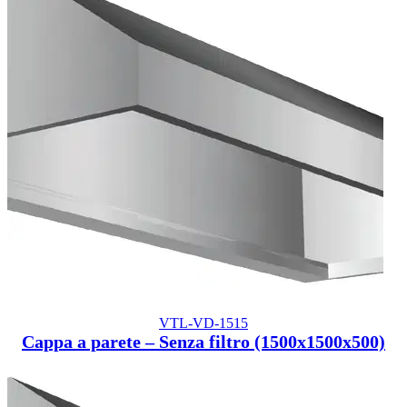
VTL-VD-1515
Cappa a parete – Senza filtro (1500x1500x500)