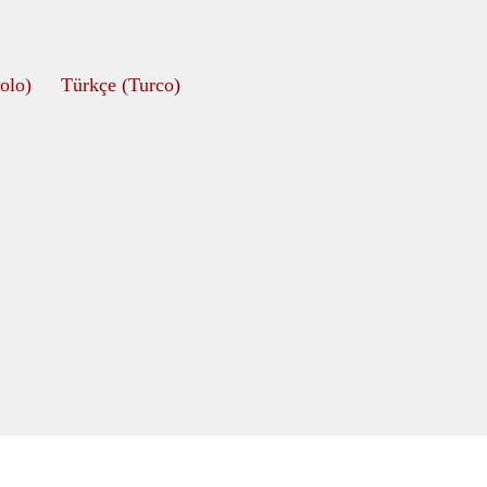
olo
)
Türkçe
(
Turco
)