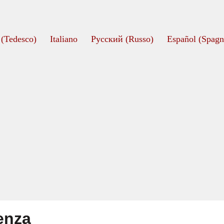
(
Tedesco
)
Italiano
Русский
(
Russo
)
Español
(
Spagn
enza