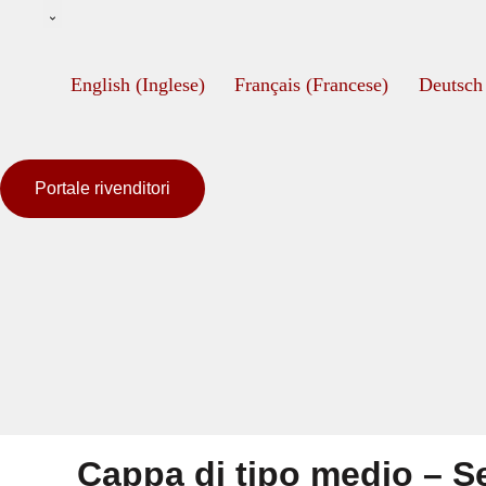
English
(
Inglese
)
Français
(
Francese
)
Deutsch
Portale rivenditori
Cappa di tipo medio – S