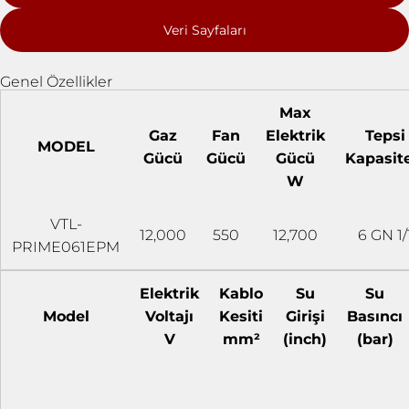
Veri Sayfaları
Genel Özellikler
Max
Gaz
Fan
Elektrik
Tepsi
MODEL
Gücü
Gücü
Gücü
Kapasit
W
VTL-
12,000
550
12,700
6 GN 1/
PRIME061EPM
Elektrik
Kablo
Su
Su
Model
Voltajı
Kesiti
Girişi
Basıncı
V
mm²
(inch)
(bar)