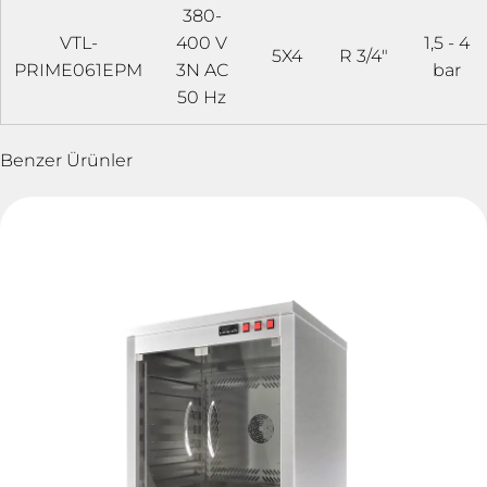
380-
VTL-
400 V
1,5 - 4
5X4
R 3/4"
PRIME061EPM
3N AC
bar
50 Hz
Benzer Ürünler