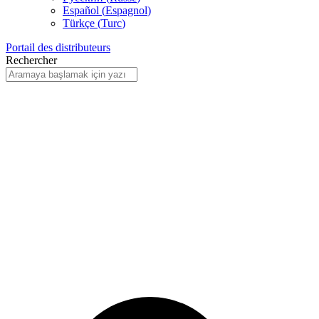
Español
(
Espagnol
)
Türkçe
(
Turc
)
Portail des distributeurs
Rechercher