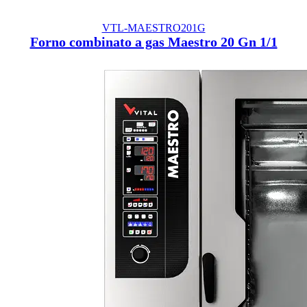
VTL-MAESTRO201G
Forno combinato a gas Maestro 20 Gn 1/1