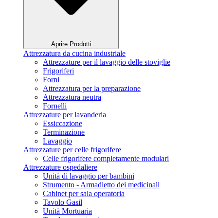
Aprire Prodotti
Attrezzatura da cucina industriale
Attrezzature per il lavaggio delle stoviglie
Frigoriferi
Forni
Attrezzatura per la preparazione
Attrezzatura neutra
Fornelli
Attrezzature per lavanderia
Essiccazione
Terminazione
Lavaggio
Attrezzature per celle frigorifere
Celle frigorifere completamente modulari
Attrezzature ospedaliere
Unità di lavaggio per bambini
Strumento - Armadietto dei medicinali
Cabinet per sala operatoria
Tavolo Gasil
Unità Mortuaria