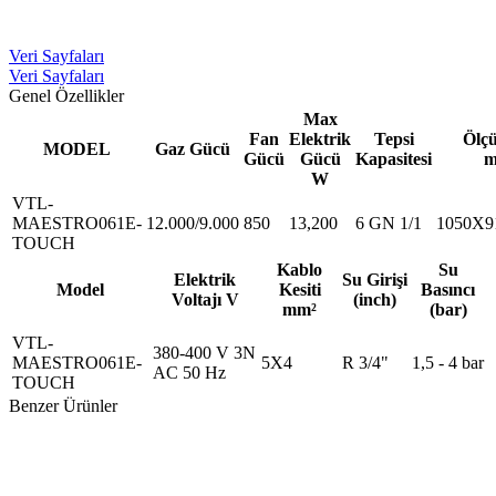
Veri Sayfaları
Veri Sayfaları
Genel Özellikler
Max
Fan
Elektrik
Tepsi
Ölçü
MODEL
Gaz Gücü
Gücü
Gücü
Kapasitesi
m
W
VTL-
MAESTRO061E-
12.000/9.000
850
13,200
6 GN 1/1
1050X9
TOUCH
Kablo
Su
Elektrik
Su Girişi
Model
Kesiti
Basıncı
Voltajı V
(inch)
mm²
(bar)
VTL-
380-400 V 3N
MAESTRO061E-
5X4
R 3/4"
1,5 - 4 bar
AC 50 Hz
TOUCH
Benzer Ürünler