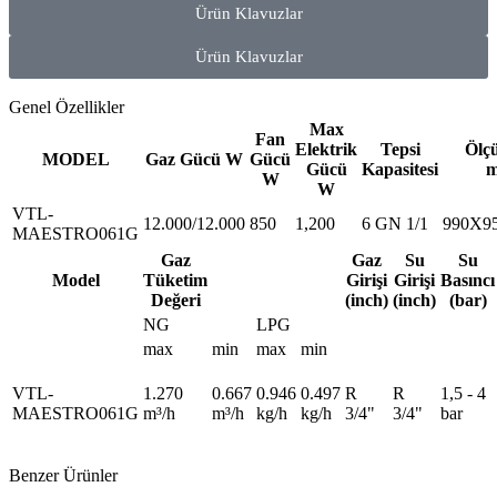
Ürün Klavuzlar
Ürün Klavuzlar
Genel Özellikler
Max
Fan
Elektrik
Tepsi
Ölçü
MODEL
Gaz Gücü W
Gücü
Gücü
Kapasitesi
m
W
W
VTL-
12.000/12.000
850
1,200
6 GN 1/1
990X9
MAESTRO061G
Gaz
Gaz
Su
Su
Model
Tüketim
Girişi
Girişi
Basıncı
Değeri
(inch)
(inch)
(bar)
NG
LPG
max
min
max
min
VTL-
1.270
0.667
0.946
0.497
R
R
1,5 - 4
MAESTRO061G
m³/h
m³/h
kg/h
kg/h
3/4"
3/4"
bar
Benzer Ürünler