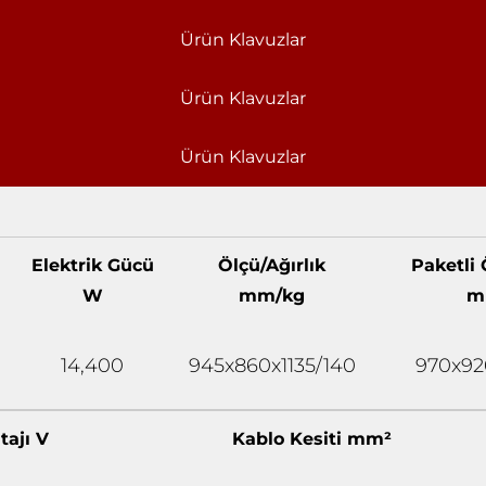
Ürün Klavuzlar
Ürün Klavuzlar
Ürün Klavuzlar
Elektrik Gücü
Ölçü/Ağırlık
Paketli 
W
mm/kg
m
14,400
945x860x1135/140
970x92
tajı V
Kablo Kesiti mm²