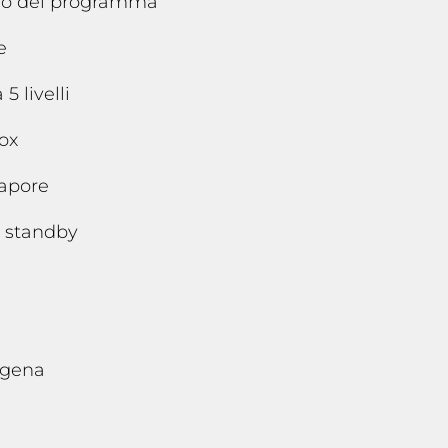
terno del programma
e
5 livelli
nox
vapore
i standby
ogena