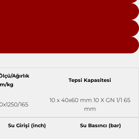
Ölçü/Ağırlık
Tepsi Kapasitesi
m/kg
10 x 40x60 mm 10 X GN 1/1 65
0x1250/165
mm
Su Girişi (inch)
Su Basıncı (bar)