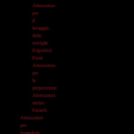
Attrezzature
per
il
lavaggio
delle
stoviglie
Frigoriferi
Forni
Attrezzatura
per
la
preparazione
Attrezzatura
neutra
Fornelli
Attrezzature
per
lavanderia