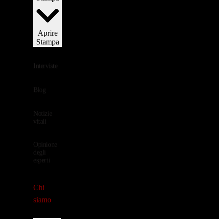
Aprire
Stampa
Interviste
Blog
Notizie
vitali
Opinione
degli
esperti
Chi
siamo
Lingua