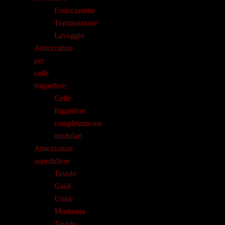
Essiccazione
Terminazione
Lavaggio
Attrezzature
per
celle
frigorifere
Celle
frigorifere
completamente
modulari
Attrezzature
ospedaliere
Tavolo
Gasil
Unità
Mortuaria
Tavolo