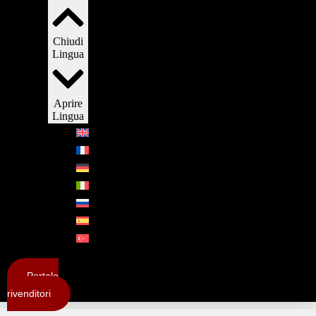
Chiudi
Lingua
Aprire
Lingua
English
(
Inglese
)
Français
(
Francese
)
Deutsch
(
Tedesco
)
Italiano
Русский
(
Russo
)
Español
(
Spagnolo
)
Türkçe
(
Turco
)
Portale
rivenditori