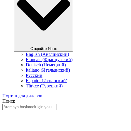
Откройте Язык
English
(
Английский
)
Français
(
Французский
)
Deutsch
(
Немецкий
)
Italiano
(
Итальянский
)
Русский
Español
(
Испанский
)
Türkçe
(
Турецкий
)
Портал для дилеров
Поиск