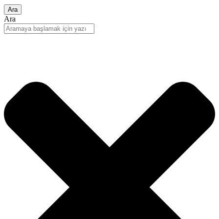
Ara
Ara