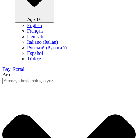
Açık Dil
English
Français
Deutsch
Italiano
(
Italian
)
Русский
(
Pусский
)
Español
Türkçe
Bayi Portal
Ara