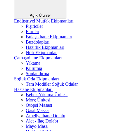
Açık Ürünler
Endüstriyel Mutfak Ekipmanları
Pişiriciler
Fırınlar
Bulaşıkhane Ekipmanları
Buzdolapları
Hazırlık Ekipmanları
Nötr Ekipmanlar
Çamaşırhane Ekipmanları
Yıkama
Kurutma
Sonlandırma
Soğuk Oda Ekipmanları
Tam Modüler Soğuk Odalar
Hastane Ekipmanları
Bebek Yıkama Ünitesi
Morg Ünitesi
Otopsi Masası
Gasil Masası
Ameliyathane Dolabı
Alet - İlaç Dolabı
Mayo Masa