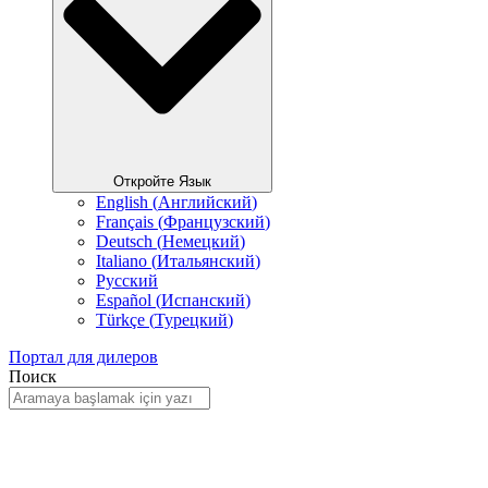
Откройте Язык
English
(
Английский
)
Français
(
Французский
)
Deutsch
(
Немецкий
)
Italiano
(
Итальянский
)
Русский
Español
(
Испанский
)
Türkçe
(
Турецкий
)
Портал для дилеров
Поиск