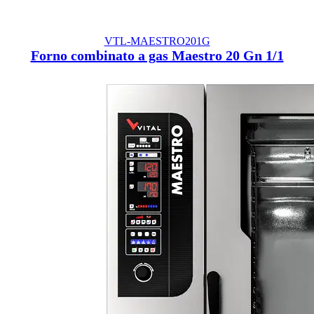
VTL-MAESTRO201G
Forno combinato a gas Maestro 20 Gn 1/1