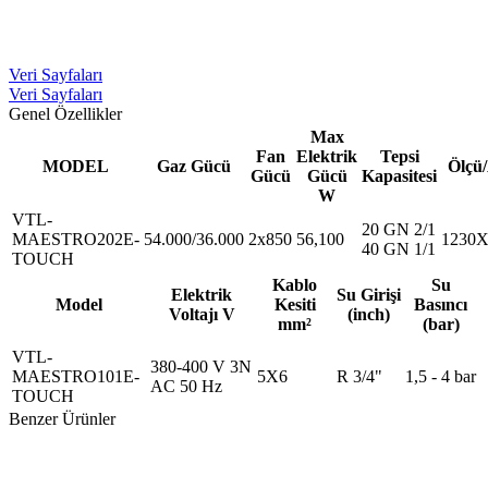
Veri Sayfaları
Veri Sayfaları
Genel Özellikler
Max
Fan
Elektrik
Tepsi
MODEL
Gaz Gücü
Ölçü
Gücü
Gücü
Kapasitesi
W
VTL-
20 GN 2/1
MAESTRO202E-
54.000/36.000
2x850
56,100
1230X
40 GN 1/1
TOUCH
Kablo
Su
Elektrik
Su Girişi
Model
Kesiti
Basıncı
Voltajı V
(inch)
mm²
(bar)
VTL-
380-400 V 3N
MAESTRO101E-
5X6
R 3/4"
1,5 - 4 bar
AC 50 Hz
TOUCH
Benzer Ürünler