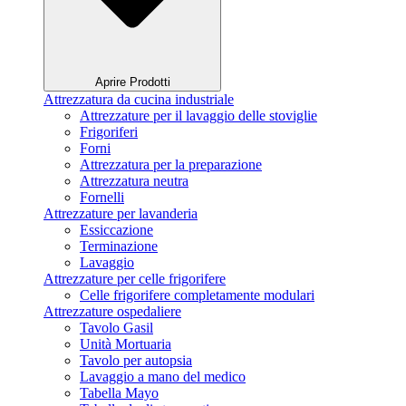
Aprire Prodotti
Attrezzatura da cucina industriale
Attrezzature per il lavaggio delle stoviglie
Frigoriferi
Forni
Attrezzatura per la preparazione
Attrezzatura neutra
Fornelli
Attrezzature per lavanderia
Essiccazione
Terminazione
Lavaggio
Attrezzature per celle frigorifere
Celle frigorifere completamente modulari
Attrezzature ospedaliere
Tavolo Gasil
Unità Mortuaria
Tavolo per autopsia
Lavaggio a mano del medico
Tabella Mayo