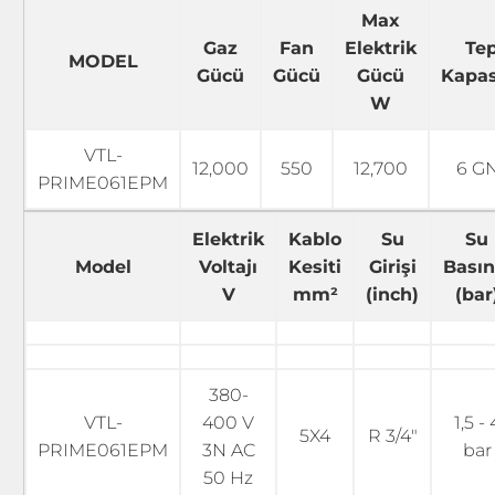
Max
Gaz
Fan
Elektrik
Tep
MODEL
Gücü
Gücü
Gücü
Kapas
W
VTL-
12,000
550
12,700
6 GN
PRIME061EPM
Elektrik
Kablo
Su
Su
Model
Voltajı
Kesiti
Girişi
Basın
V
mm²
(inch)
(bar
380-
VTL-
400 V
1,5 - 
5X4
R 3/4"
PRIME061EPM
3N AC
bar
50 Hz