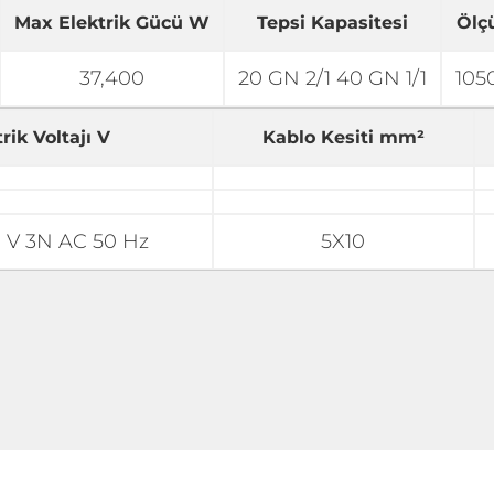
Max Elektrik Gücü W
Tepsi Kapasitesi
Ölç
37,400
20 GN 2/1 40 GN 1/1
105
rik Voltajı V
Kablo Kesiti mm²
 V 3N AC 50 Hz
5X10