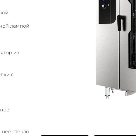
кой
нной лампой
ятор из
вки с
йное
нее стекло