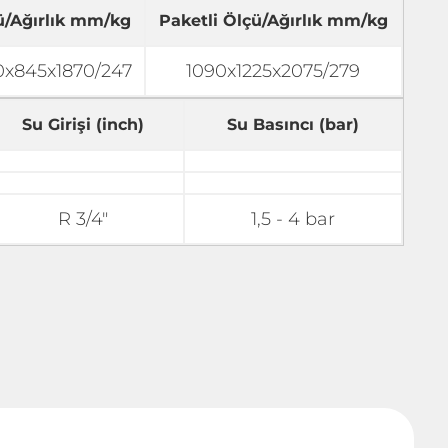
ü/Ağırlık mm/kg
Paketli Ölçü/Ağırlık mm/kg
0x845x1870/247
1090x1225x2075/279
Su Girişi (inch)
Su Basıncı (bar)
R 3/4"
1,5 - 4 bar