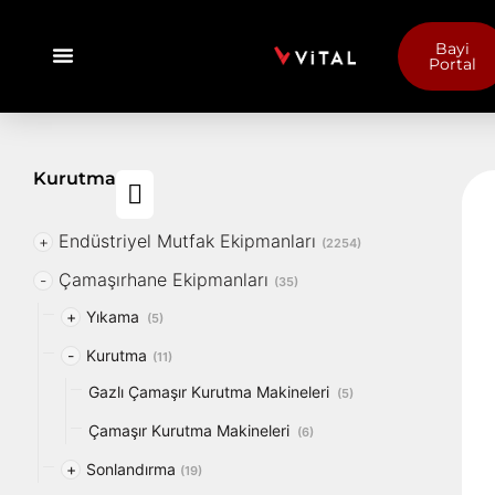
Bayi
Portal
Kurutma
Endüstriyel Mutfak Ekipmanları
+
(2254)
Çamaşırhane Ekipmanları
-
(35)
+
Yıkama
(5)
-
Kurutma
(11)
Gazlı Çamaşır Kurutma Makineleri
(5)
Çamaşır Kurutma Makineleri
(6)
+
Sonlandırma
(19)